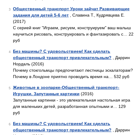
Общественный транспорт Уроки зайчат Развивающие
3
задания для детей 5-6 лет
, Славина Т., Кудрявцева Е.
(2017)
С серией книг "Играем, рисуем, конструируем" ваш малыш
научиться рисовать, конструировать и фантазировать с… 22
руб
Без машины? С удовольствием! Как сделать
4
общественный транспорт привлекательным?
, Даррин
Нордаль (2016)
Почему стокгольмцы предпочитают лестницы эскалаторам?
Почему в Лондоне приятно проводить время на… 532 руб
Животные в зоопарке-Общественный транспорт-
5
Игрушки. Запутанные картинки
(2016)
Запутанные картинки - это увлекательная настольная игра
для маленьких детей, разработанная опытными и… 129
руб
Без машины? С удовольствием! Как сделать
6
общественный транспорт привлекательным?
, Даррин