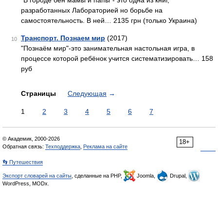
`В городе бен мамы и папы`- это одна из книг,
разработанных Лабораторией но борьбе на
самостоятельность. В ней… 2135 грн (только Украина)
Транспорт. Познаем мир
(2017)
10
"Познаём мир"-это занимательная настольная игра, в
процессе которой ребёнок учится систематизировать… 158
руб
Страницы
Следующая
→
1
2
3
4
5
6
7
© Академик, 2000-2026
18+
Обратная связь:
Техподдержка
,
Реклама на сайте
👣 Путешествия
Экспорт словарей на сайты
, сделанные на PHP,
Joomla,
Drupal,
WordPress, MODx.