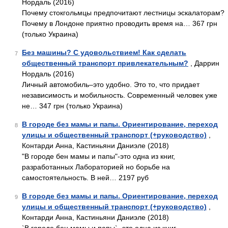
Нордаль (2016)
Почему стокгольмцы предпочитают лестницы эскалаторам?
Почему в Лондоне приятно проводить время на… 367 грн
(только Украина)
Без машины? С удовольствием! Как сделать
7
общественный транспорт привлекательным?
, Даррин
Нордаль (2016)
Личный автомобиль–это удобно. Это то, что придает
независимость и мобильность. Современный человек уже
не… 347 грн (только Украина)
В городе без мамы и папы. Ориентирование, переход
8
улицы и общественный транспорт (+руководство)
,
Контарди Анна, Кастиньяни Даниэле (2018)
"В городе бен мамы и папы"-это одна из книг,
разработанных Лабораторией но борьбе на
самостоятельность. В ней… 2197 руб
В городе без мамы и папы. Ориентирование, переход
9
улицы и общественный транспорт (+руководство)
,
Контарди Анна, Кастиньяни Даниэле (2018)